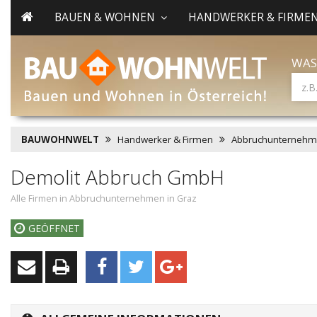
BAUEN & WOHNEN
HANDWERKER & FIRME
WAS
BAUWOHNWELT
Handwerker & Firmen
Abbruchunterneh
Demolit Abbruch GmbH
Alle Firmen in Abbruchunternehmen in Graz
GEÖFFNET