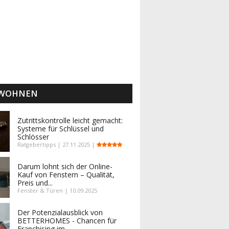
 WOHNEN
Zutrittskontrolle leicht gemacht:
Systeme für Schlüssel und
Schlösser
Ratgebertipps | 27.11.2025 |
Darum lohnt sich der Online-
Kauf von Fenstern – Qualität,
Preis und...
Fenster & Türen | 10.09.2025
Der Potenzialausblick von
BETTERHOMES - Chancen für
Franchising im...