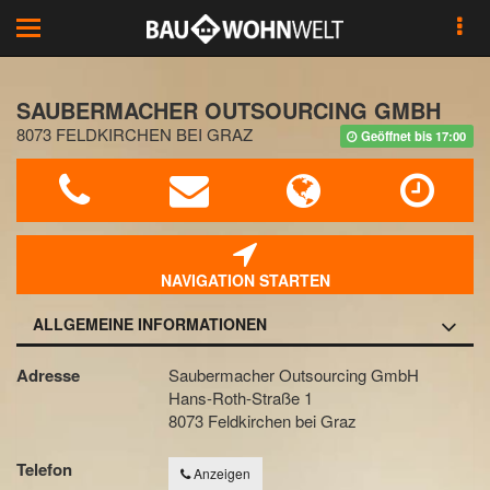
Toggle
navigation
SAUBERMACHER OUTSOURCING GMBH
8073 FELDKIRCHEN BEI GRAZ
Geöffnet bis 17:00
NAVIGATION STARTEN
ALLGEMEINE INFORMATIONEN
Adresse
Saubermacher Outsourcing GmbH
Hans-Roth-Straße 1
8073 Feldkirchen bei Graz
Telefon
Anzeigen