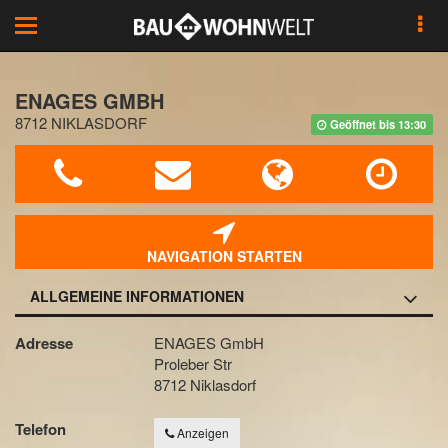
Toggle
navigation
ENAGES GMBH
8712 NIKLASDORF
Geöffnet bis 13:30
NAVIGATION STARTEN
ALLGEMEINE INFORMATIONEN
Adresse
ENAGES GmbH
Proleber Str
8712 Niklasdorf
Telefon
Anzeigen