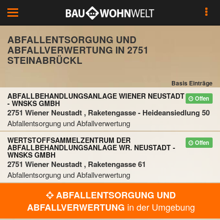
Toggle
navigation
ABFALLENTSORGUNG UND
ABFALLVERWERTUNG IN 2751
STEINABRÜCKL
Basis Einträge
ABFALLBEHANDLUNGSANLAGE WIENER NEUSTADT
Offen
- WNSKS GMBH
2751 Wiener Neustadt , Raketengasse - Heideansiedlung 50
Abfallentsorgung und Abfallverwertung
WERTSTOFFSAMMELZENTRUM DER
Offen
ABFALLBEHANDLUNGSANLAGE WR. NEUSTADT -
WNSKS GMBH
2751 Wiener Neustadt , Raketengasse 61
Abfallentsorgung und Abfallverwertung
ABFALLENTSORGUNG UND
in der Umgebung
ABFALLVERWERTUNG