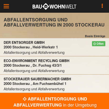
Toggle
navigation
ABFALLENTSORGUNG UND
ABFALLVERWERTUNG IN 2000 STOCKERAU
Basis Einträge
DER ENTSORGER GMBH
Offen
2000 Stockerau , Heid-Werkstr 1
Abfallentsorgung und Abfallverwertung
ECO-ENVIRONMENT RECYCLING GMBH
2000 Stockerau , Dr. Fuchsg 43/3/1
Abfallentsorgung und Abfallverwertung
STOCKERAUER SAUBERMACHER GMBH
2000 Stockerau , Am Fuchsenbühel 1
Abfallentsorgung und Abfallverwertung
ABFALLENTSORGUNG UND
in der Umgebung
ABFALLVERWERTUNG