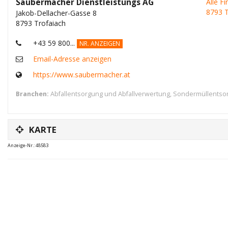
Saubermacher Dienstleistungs AG
Alle F
8793 T
Jakob-Dellacher-Gasse 8
8793 Trofaiach
+43 59 800...
NR. ANZEIGEN
Email-Adresse anzeigen
https://www.saubermacher.at
Branchen:
Abfallentsorgung und Abfallverwertung
,
Sondermüllentso
KARTE
Anzeige-Nr.: 48583