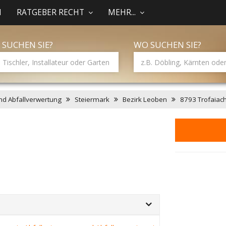
N
RATGEBER RECHT
MEHR...
 SUCHEN SIE?
WO SUCHEN SIE?
nd Abfallverwertung
Steiermark
Bezirk Leoben
8793 Trofaiac