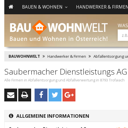
BAUEN & WOHNEN
HANDWERKER & FIRME
WAS
BAUWOHNWELT
Handwerker & Firmen
Abfallentsorgung u
Saubermacher Dienstleistungs AG
Alle Firmen in Abfallentsorgung und Abfallverwertung in 8793 Trofaiach
ALLGEMEINE INFORMATIONEN