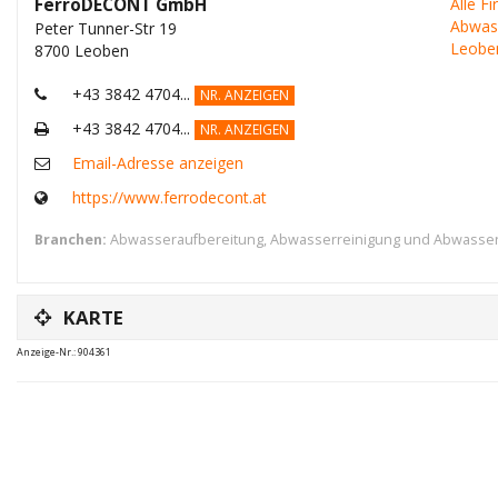
FerroDECONT GmbH
Alle F
Abwass
Peter Tunner-Str 19
Leoben
8700 Leoben
+43 3842 4704...
NR. ANZEIGEN
+43 3842 4704...
NR. ANZEIGEN
Email-Adresse anzeigen
https://www.ferrodecont.at
Branchen:
Abwasseraufbereitung, Abwasserreinigung und Abwasse
KARTE
Anzeige-Nr.: 904361