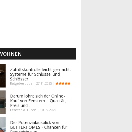
 WOHNEN
Zutrittskontrolle leicht gemacht:
Systeme für Schlüssel und
Schlösser
Ratgebertipps | 27.11.2025 |
Darum lohnt sich der Online-
Kauf von Fenstern – Qualität,
Preis und...
Fenster & Türen | 10.09.2025
Der Potenzialausblick von
BETTERHOMES - Chancen für
Franchising im...