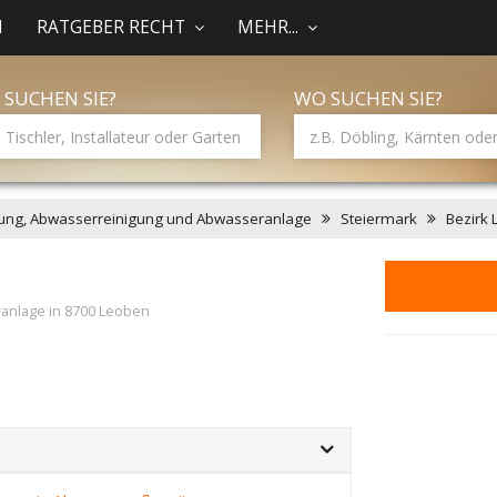
N
RATGEBER RECHT
MEHR...
 SUCHEN SIE?
WO SUCHEN SIE?
ung, Abwasserreinigung und Abwasseranlage
Steiermark
Bezirk
anlage in 8700 Leoben