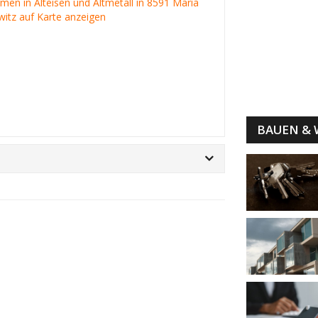
irmen in Alteisen und Altmetall in 8591 Maria
itz auf Karte anzeigen
BAUEN &