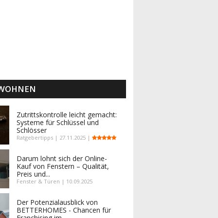
 WOHNEN
Zutrittskontrolle leicht gemacht:
Systeme für Schlüssel und
Schlösser
Ratgebertipps | 27.11.2025 |
Darum lohnt sich der Online-
Kauf von Fenstern – Qualität,
Preis und...
Fenster & Türen | 10.09.2025
Der Potenzialausblick von
BETTERHOMES - Chancen für
Franchising im...