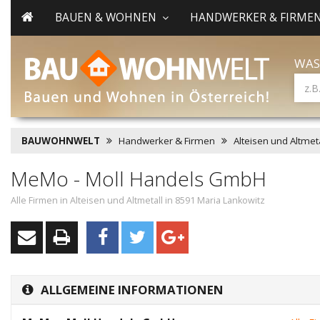
BAUEN & WOHNEN
HANDWERKER & FIRME
WAS
BAUWOHNWELT
Handwerker & Firmen
Alteisen und Altmeta
MeMo - Moll Handels GmbH
Alle Firmen in Alteisen und Altmetall in 8591 Maria Lankowitz
ALLGEMEINE INFORMATIONEN