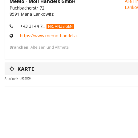
MeMo - Moll Handels GmbH
Alle F
Lankow
Puchbacherstr 72
8591 Maria Lankowitz
+43 3144 7...
NR. ANZEIGEN
https://www.memo-handel.at
Branchen:
Alteisen und Altmetall
KARTE
Anzeige-Nr.: 920500