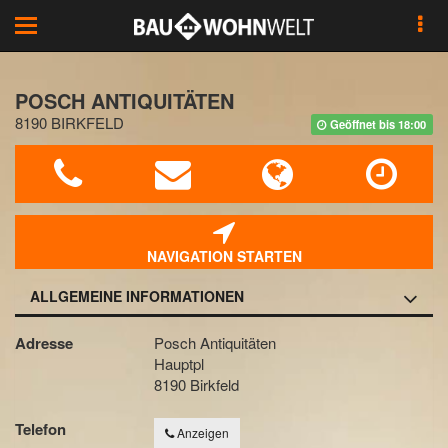
Toggle
navigation
POSCH ANTIQUITÄTEN
8190 BIRKFELD
Geöffnet bis 18:00
NAVIGATION STARTEN
ALLGEMEINE INFORMATIONEN
Adresse
Posch Antiquitäten
Hauptpl
8190 Birkfeld
Telefon
Anzeigen