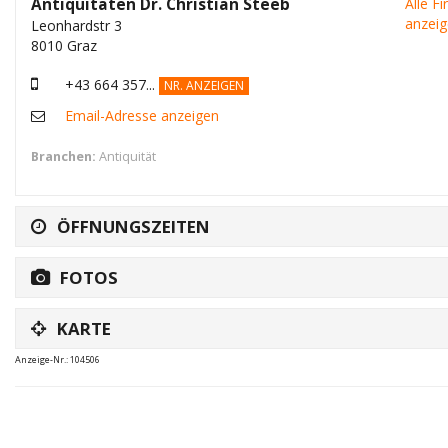
Antiquitäten Dr. Christian Steeb
Alle F
anzei
Leonhardstr 3
8010 Graz
+43 664 357...
NR. ANZEIGEN
Email-Adresse anzeigen
Branchen:
Antiquität
ÖFFNUNGSZEITEN
FOTOS
KARTE
Anzeige-Nr.: 104506