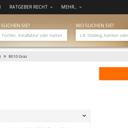
N
RATGEBER RECHT
MEHR...
 SUCHEN SIE?
WO SUCHEN SIE?
z
8010 Graz