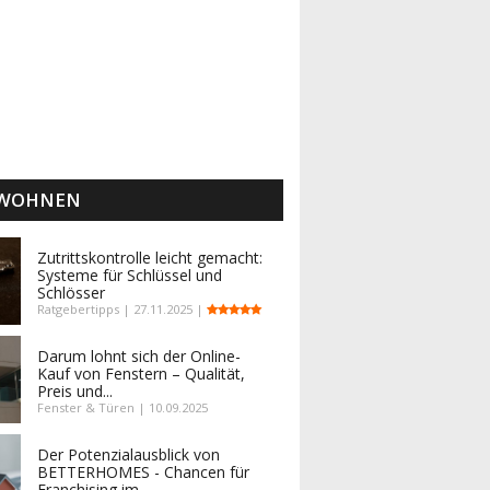
 WOHNEN
Zutrittskontrolle leicht gemacht:
Systeme für Schlüssel und
Schlösser
Ratgebertipps | 27.11.2025 |
Darum lohnt sich der Online-
Kauf von Fenstern – Qualität,
Preis und...
Fenster & Türen | 10.09.2025
Der Potenzialausblick von
BETTERHOMES - Chancen für
Franchising im...