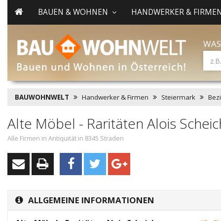
BAUEN & WOHNEN
HANDWERKER & FIRME
WAS
BAUWOHNWELT
Handwerker & Firmen
Steiermark
Bez
Alte Möbel - Raritäten Alois Schei
Alle Firmen in Antiquität in 8345 Straden
ALLGEMEINE INFORMATIONEN