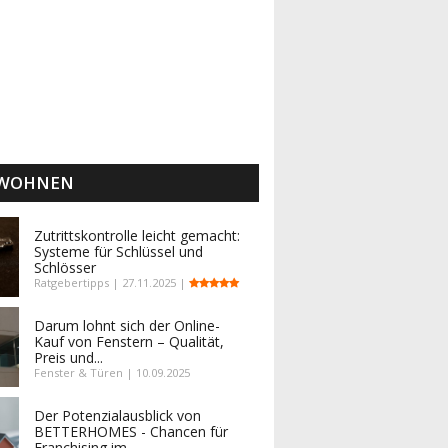
 WOHNEN
Zutrittskontrolle leicht gemacht:
Systeme für Schlüssel und
Schlösser
Ratgebertipps | 27.11.2025 |
Darum lohnt sich der Online-
Kauf von Fenstern – Qualität,
Preis und...
Fenster & Türen | 10.09.2025
Der Potenzialausblick von
BETTERHOMES - Chancen für
Franchising im...