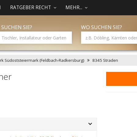
N
RATGEBER RECHT
MEHR...
 SUCHEN SIE?
WO SUCHEN SIE?
irk Südoststeiermark (Feldbach-Radkersburg)
8345 Straden
cher