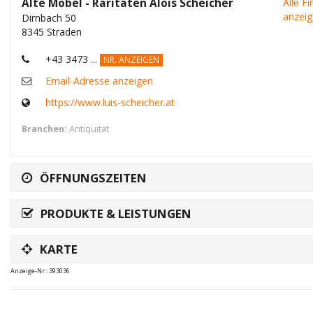
Alte Möbel - Raritäten Alois Scheicher
Alle F
anzei
Dirnbach 50
8345 Straden
+43 3473 ...
NR. ANZEIGEN
Email-Adresse anzeigen
https://www.luis-scheicher.at
Branchen:
Antiquität
ÖFFNUNGSZEITEN
PRODUKTE & LEISTUNGEN
KARTE
Anzeige-Nr.: 393036