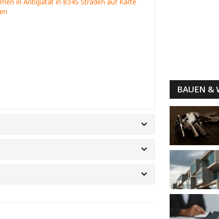
irmen in Antiquität in 8345 Straden auf Karte
gen
BAUEN &