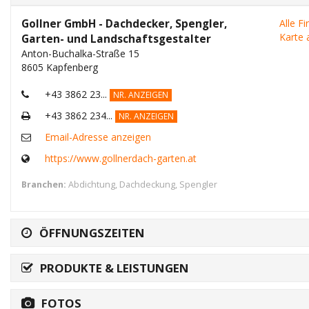
Gollner GmbH - Dachdecker, Spengler,
Alle F
Karte 
Garten- und Landschaftsgestalter
Anton-Buchalka-Straße 15
8605 Kapfenberg
+43 3862 23...
NR. ANZEIGEN
+43 3862 234...
NR. ANZEIGEN
Email-Adresse anzeigen
https://www.gollnerdach-garten.at
Branchen:
Abdichtung
,
Dachdeckung
,
Spengler
ÖFFNUNGSZEITEN
PRODUKTE & LEISTUNGEN
FOTOS