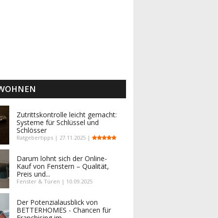
 WOHNEN
Zutrittskontrolle leicht gemacht:
Systeme für Schlüssel und
Schlösser
Ratgebertipps | 27.11.2025 |
Darum lohnt sich der Online-
Kauf von Fenstern – Qualität,
Preis und...
Fenster & Türen | 10.09.2025
Der Potenzialausblick von
BETTERHOMES - Chancen für
Franchising im...