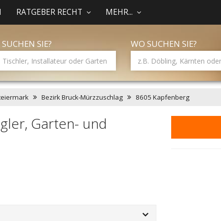
N
RATGEBER RECHT
MEHR...
 SUCHEN SIE?
WO SUCHEN SIE?
teiermark
Bezirk Bruck-Mürzzuschlag
8605 Kapfenberg
gler, Garten- und