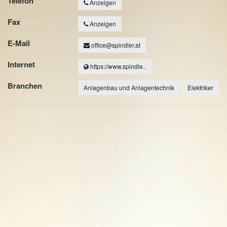
Telefon
Anzeigen
Fax
Anzeigen
E-Mail
office@spindler.at
Internet
https://www.spindle..
Branchen
Anlagenbau und Anlagentechnik
Elektriker