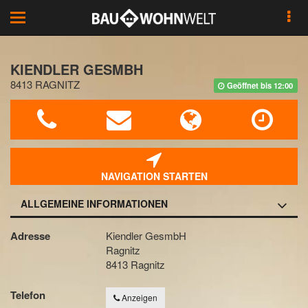
Toggle
navigation
KIENDLER GESMBH
8413 RAGNITZ
Geöffnet bis 12:00
NAVIGATION STARTEN
ALLGEMEINE INFORMATIONEN
Adresse
Kiendler GesmbH
Ragnitz
8413 Ragnitz
Telefon
Anzeigen