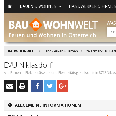
BAUEN & WOHNEN
HANDWERKER & FIRME
WAS
BAUWOHNWELT
Handwerker & Firmen
Steiermark
Bez
EVU Niklasdorf
Alle Firmen in Elektrizitätswerk und Elektrizitätsgesellschaft in 8712 Nikla
ALLGEMEINE INFORMATIONEN