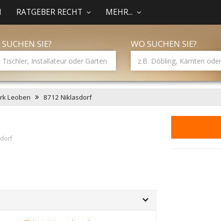
N
RATGEBER RECHT
MEHR...
 SUCHEN SIE?
WO SUCHEN SIE?
irk Leoben
8712 Niklasdorf
sdorf