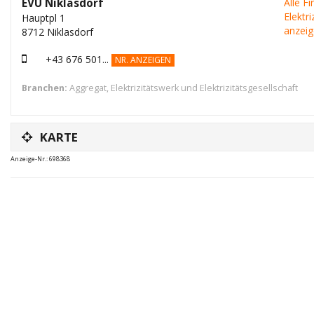
EVU Niklasdorf
Alle F
Elektr
Hauptpl 1
anzei
8712 Niklasdorf
+43 676 501...
NR. ANZEIGEN
Branchen:
Aggregat
,
Elektrizitätswerk und Elektrizitätsgesellschaft
KARTE
Anzeige-Nr.: 698368