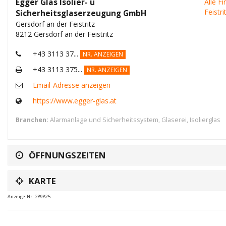
Egger Glas Isolier- u
Alle F
Feistr
Sicherheitsglaserzeugung GmbH
Gersdorf an der Feistritz
8212 Gersdorf an der Feistritz
+43 3113 37...
NR. ANZEIGEN
+43 3113 375...
NR. ANZEIGEN
Email-Adresse anzeigen
https://www.egger-glas.at
Branchen:
Alarmanlage und Sicherheitssystem
,
Glaserei
,
Isolierglas
ÖFFNUNGSZEITEN
KARTE
Anzeige-Nr.: 289825