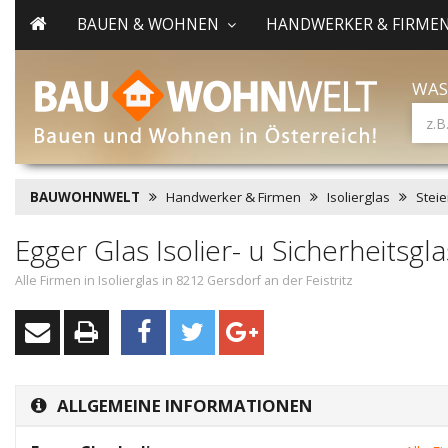
BAUEN & WOHNEN
HANDWERKER & FIRME
WAS
BAUWOHNWELT
Handwerker & Firmen
Isolierglas
Stei
Egger Glas Isolier- u Sicherheits
Alle Firmen in Isolierglas in 8212 Gersdorf an der Feistritz
ALLGEMEINE INFORMATIONEN