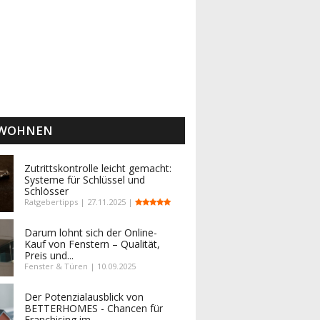
 WOHNEN
Zutrittskontrolle leicht gemacht:
Systeme für Schlüssel und
Schlösser
Ratgebertipps | 27.11.2025 |
Darum lohnt sich der Online-
Kauf von Fenstern – Qualität,
Preis und...
Fenster & Türen | 10.09.2025
Der Potenzialausblick von
BETTERHOMES - Chancen für
Franchising im...