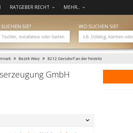
N
RATGEBER RECHT
MEHR...
 SUCHEN SIE?
WO SUCHEN SIE?
ermark
Bezirk Weiz
8212 Gersdorf an der Feistritz
glaserzeugung GmbH