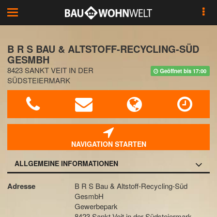
Toggle
navigation
B R S BAU & ALTSTOFF-RECYCLING-SÜD
GESMBH
8423 SANKT VEIT IN DER
Geöffnet bis 17:00
SÜDSTEIERMARK
NAVIGATION STARTEN
ALLGEMEINE INFORMATIONEN
Adresse
B R S Bau & Altstoff-Recycling-Süd
GesmbH
Gewerbepark
8423 Sankt Veit in der Südsteiermark