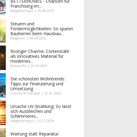
BETTERHOMES - Chancen für
Franchising im...
Ratgebertipps | 25.08.2025
Steuern und
Fördermöglichkeiten: So sparen
Bauherren beim Hausbau...
Ratgeber | 09.04.2025
Rostiger Charme: Cortenstahl
als innovatives Material für
modernes...
Baustoffe | 03.03.2025
Die schönsten Wohntrends:
Tipps zur Finanzierung und
Umsetzung
Trends & Lifestyle | 21.01.2025
Ursache UV-Strahlung: So lässt
sich Ausbleichen und
Schlimmeres...
Ratgebertipps | 10.12.2024
Wartung statt Reparatur: