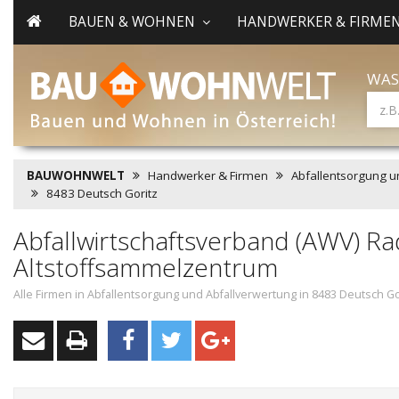
BAUEN & WOHNEN
HANDWERKER & FIRME
WAS
BAUWOHNWELT
Handwerker & Firmen
Abfallentsorgung u
8483 Deutsch Goritz
Abfallwirtschaftsverband (AWV) Ra
Altstoffsammelzentrum
Alle Firmen in Abfallentsorgung und Abfallverwertung in 8483 Deutsch Go