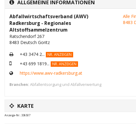
ALLGEMEINE INFORMATIONEN
Abfallwirtschaftsverband (AWV)
Alle F
8483 D
Radkersburg - Regionales
Altstoffsammelzentrum
Ratschendorf 267
8483 Deutsch Goritz
+43 3474 2...
NR. ANZEIGEN
+43 699 1819...
NR. ANZEIGEN
https://www.awv-radkersburg.at
Branchen:
Abfallentsorgung und Abfallverwertung
KARTE
Anzeige-Nr.: 336507