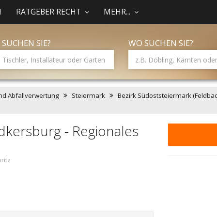
N
RATGEBER RECHT
MEHR...
 SUCHEN SIE?
WO SUCHEN SIE?
nd Abfallverwertung
Steiermark
Bezirk Südoststeiermark (Feldba
dkersburg - Regionales
ritz