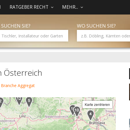
N
RATGEBER RECHT
MEHR...
 SUCHEN SIE?
WO SUCHEN SIE?
n Österreich
 Branche Aggregat
Karte zentrieren