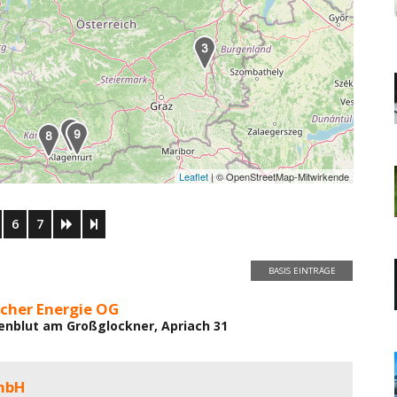
Leaflet
| © OpenStreetMap-Mitwirkende
6
7
BASIS EINTRÄGE
acher Energie OG
genblut am Großglockner, Apriach 31
mbH