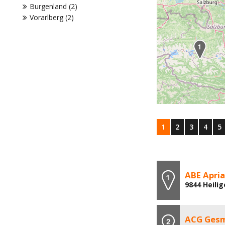
Burgenland (2)
Vorarlberg (2)
1
2
3
4
5
ABE Apri
9844 Heili
ACG Ges