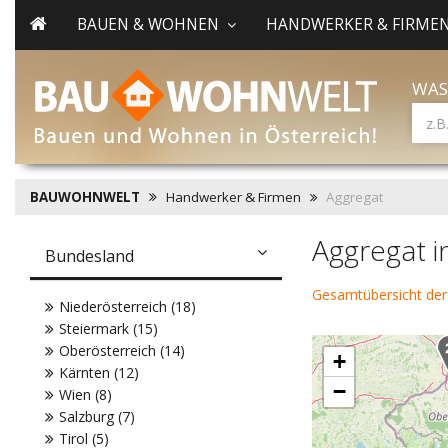
BAUEN & WOHNEN
HANDWERKER & FIRME
WAS
BAUWOHNWELT
Handwerker & Firmen
Aggregat
Aggregat i
Bundesland
Gesamtübersicht der
Niederösterreich (18)
Steiermark (15)
Oberösterreich (14)
+
Kärnten (12)
−
Wien (8)
Salzburg (7)
Tirol (5)