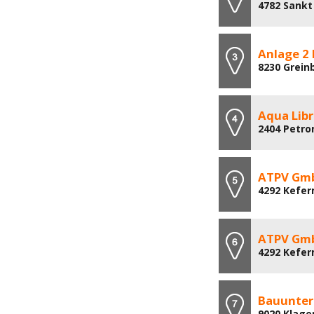
4782 Sankt
Anlage 2
8230 Grein
Aqua Lib
2404 Petro
ATPV Gm
4292 Kefer
ATPV Gm
4292 Kefer
Bauunter
9020 Klage