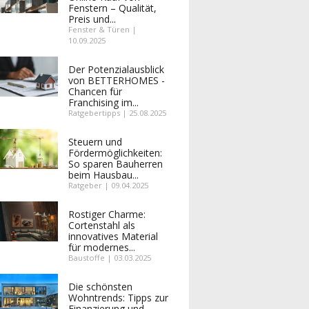
Fenstern – Qualität,
Preis und...
Fenster & Türen |
10.09.2025
Der Potenzialausblick
von BETTERHOMES -
Chancen für
Franchising im...
Ratgebertipps | 25.08.2025
Steuern und
Fördermöglichkeiten:
So sparen Bauherren
beim Hausbau...
Ratgeber | 09.04.2025
Rostiger Charme:
Cortenstahl als
innovatives Material
für modernes...
Baustoffe | 03.03.2025
Die schönsten
Wohntrends: Tipps zur
Finanzierung und