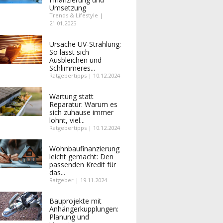
Umsetzung
Trends & Lifestyle |
21.01.2025
Ursache UV-Strahlung:
So lässt sich
Ausbleichen und
Schlimmeres...
Ratgebertipps | 10.12.2024
Wartung statt
Reparatur: Warum es
sich zuhause immer
lohnt, viel...
Ratgebertipps | 10.12.2024
Wohnbaufinanzierung
leicht gemacht: Den
passenden Kredit für
das...
Ratgeber | 19.11.2024
Bauprojekte mit
Anhängerkupplungen:
Planung und