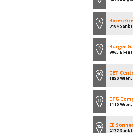
Bären Gr
9184 Sankt 
Bürger G
9065 Ebent
CET Cent
1080 Wien,
CPG Comp
1140 Wien,
EE Sonne
4172 Sankt