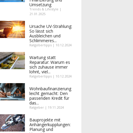
Umsetzung
Trends & Lifestyle |
21.01.2025
Ursache UV-Strahlung:
So lässt sich
Ausbleichen und
Schlimmeres...
Ratgebertipps | 10.12.2024
Wartung statt
Reparatur: Warum es
sich zuhause immer
lohnt, viel...
Ratgebertipps | 10.12.2024
Wohnbaufinanzierung
leicht gemacht: Den
passenden Kredit für
das...
Ratgeber | 19.11.2024
Bauprojekte mit
Anhängerkupplungen:
Planung und