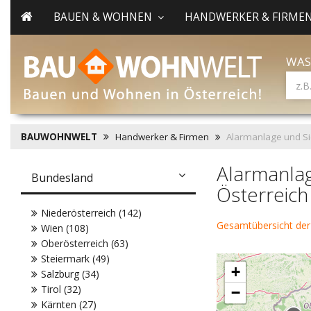
BAUEN & WOHNEN
HANDWERKER & FIRME
WAS
BAUWOHNWELT
Handwerker & Firmen
Alarmanlage und S
Alarmanlag
Bundesland
Österreich
Niederösterreich (142)
Gesamtübersicht der
Wien (108)
Oberösterreich (63)
Steiermark (49)
+
Salzburg (34)
Tirol (32)
−
Kärnten (27)