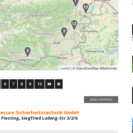
Leaflet
| © OpenStreetMap-Mitwirkende
6
7
8
9
10
BASIS EINTRÄGE
Secure Sicherheitstechnik GmbH
 Piesting, Siegfried Ludwig-Str 3/2/6