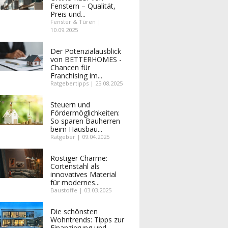
Fenstern – Qualität,
Preis und...
Fenster & Türen |
10.09.2025
Der Potenzialausblick
von BETTERHOMES -
Chancen für
Franchising im...
Ratgebertipps | 25.08.2025
Steuern und
Fördermöglichkeiten:
So sparen Bauherren
beim Hausbau...
Ratgeber | 09.04.2025
Rostiger Charme:
Cortenstahl als
innovatives Material
für modernes...
Baustoffe | 03.03.2025
Die schönsten
Wohntrends: Tipps zur
Finanzierung und