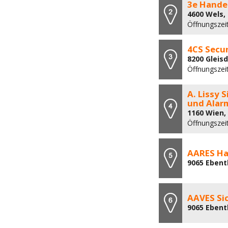
3e Hande
4600 Wels,
Öffnungszei
4CS Secur
8200 Gleis
Öffnungszei
A. Lissy
und Alar
1160 Wien,
Öffnungszei
AARES Ha
9065 Ebent
AAVES Si
9065 Ebent