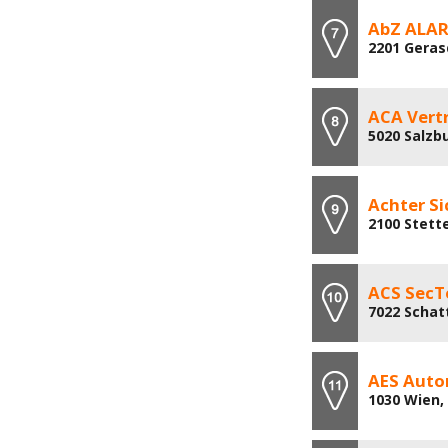
AbZ ALAR
2201 Geras
ACA Vert
5020 Salzb
Achter S
2100 Stett
ACS Sec
7022 Schat
AES Auto
1030 Wien