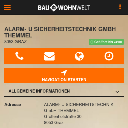
Toggle
navigation
ALARM- U SICHERHEITSTECHNIK GMBH
THEMMEL
8053 GRAZ
Geöffnet bis 24:00
NAVIGATION STARTEN
ALLGEMEINE INFORMATIONEN
Adresse
ALARM- U SICHERHEITSTECHNIK
GmbH THEMMEL
Grottenhofstraße 30
8053 Graz