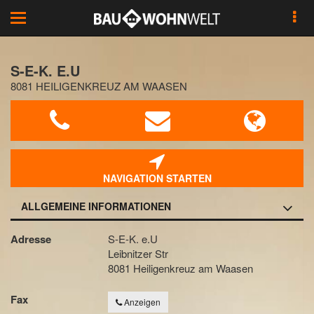
Toggle
navigation
S-E-K. E.U
8081 HEILIGENKREUZ AM WAASEN
NAVIGATION STARTEN
ALLGEMEINE INFORMATIONEN
Adresse
S-E-K. e.U
Leibnitzer Str
8081 Heiligenkreuz am Waasen
Fax
Anzeigen