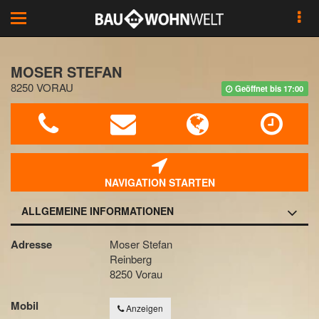
Toggle
navigation
MOSER STEFAN
8250 VORAU
Geöffnet bis 17:00
NAVIGATION STARTEN
ALLGEMEINE INFORMATIONEN
Adresse
Moser Stefan
Reinberg
8250 Vorau
Mobil
Anzeigen