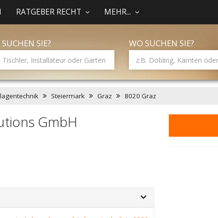
N
RATGEBER RECHT
MEHR...
 SUCHEN SIE?
WO SUCHEN SIE?
lagentechnik
Steiermark
Graz
8020 Graz
lutions GmbH