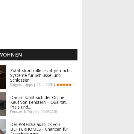
 WOHNEN
Zutrittskontrolle leicht gemacht:
Systeme für Schlüssel und
Schlösser
Ratgebertipps | 27.11.2025 |
Darum lohnt sich der Online-
Kauf von Fenstern – Qualität,
Preis und...
Fenster & Türen | 10.09.2025
Der Potenzialausblick von
BETTERHOMES - Chancen für
Franchising im...