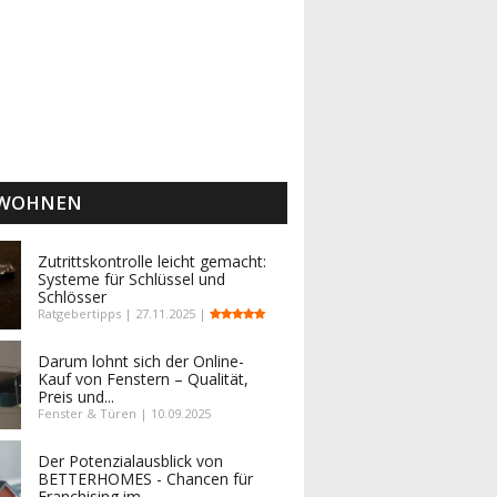
 WOHNEN
Zutrittskontrolle leicht gemacht:
Systeme für Schlüssel und
Schlösser
Ratgebertipps | 27.11.2025 |
Darum lohnt sich der Online-
Kauf von Fenstern – Qualität,
Preis und...
Fenster & Türen | 10.09.2025
Der Potenzialausblick von
BETTERHOMES - Chancen für
Franchising im...