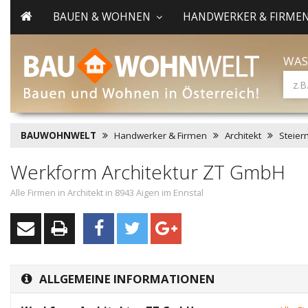
BAUEN & WOHNEN
HANDWERKER & FIRME
WAS
BAUWOHNWELT
Handwerker & Firmen
Architekt
Steier
Werkform Architektur ZT GmbH
Alle Firmen in Architekt in 8943 Aigen im Ennstal
ALLGEMEINE INFORMATIONEN