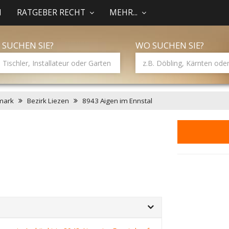
N
RATGEBER RECHT
MEHR...
 SUCHEN SIE?
WO SUCHEN SIE?
mark
Bezirk Liezen
8943 Aigen im Ennstal