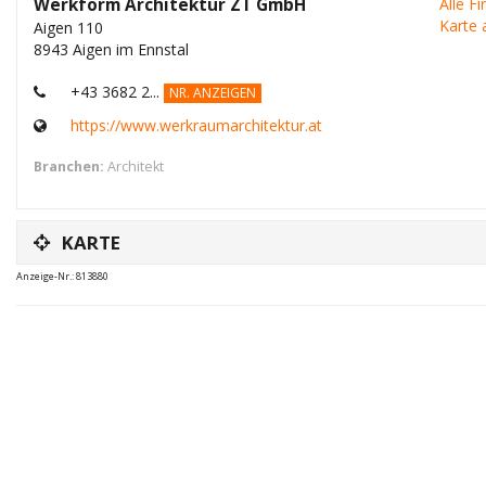
Werkform Architektur ZT GmbH
Alle F
Karte 
Aigen 110
8943 Aigen im Ennstal
+43 3682 2...
NR. ANZEIGEN
https://www.werkraumarchitektur.at
Branchen:
Architekt
KARTE
Anzeige-Nr.: 813880