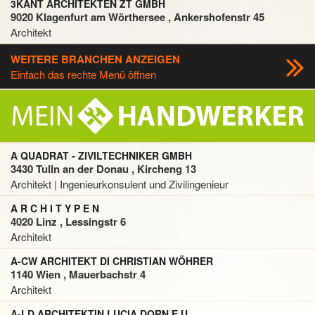
3KANT ARCHITEKTEN ZT GMBH
9020 Klagenfurt am Wörthersee , Ankershofenstr 45
Architekt
WEITERE BRANCHEN ANZEIGEN
Einfach das rechte Menü öffnen
A QUADRAT - ZIVILTECHNIKER GMBH
3430 Tulln an der Donau , Kircheng 13
Architekt | Ingenieurkonsulent und Zivilingenieur
A R C H I T Y P E N
4020 Linz , Lessingstr 6
Architekt
A-CW ARCHITEKT DI CHRISTIAN WÖHRER
1140 Wien , Mauerbachstr 4
Architekt
A-LD ARCHITEKTIN LUCIA DORN E.U.