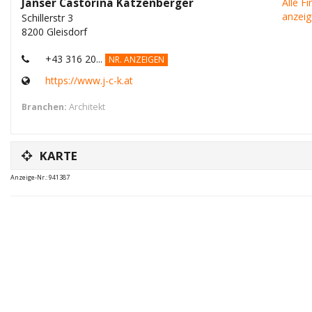
Janser Castorina Katzenberger
Alle F
anzei
Schillerstr 3
8200 Gleisdorf
+43 316 20...
NR. ANZEIGEN
https://www.j-c-k.at
Branchen:
Architekt
KARTE
Anzeige-Nr.: 941387