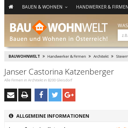
BAUEN & WOHNEN
HANDWERKER & FIRME
WAS
BAUWOHNWELT
Handwerker & Firmen
Architekt
Steier
Janser Castorina Katzenberger
Alle Firmen in Architekt in 8200 Gleisdorf
ALLGEMEINE INFORMATIONEN