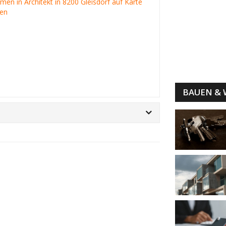
irmen in Architekt in 8200 Gleisdorf auf Karte
gen
BAUEN &