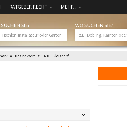
N
RATGEBER RECHT
MEHR...
 SUCHEN SIE?
WO SUCHEN SIE?
mark
Bezirk Weiz
8200 Gleisdorf