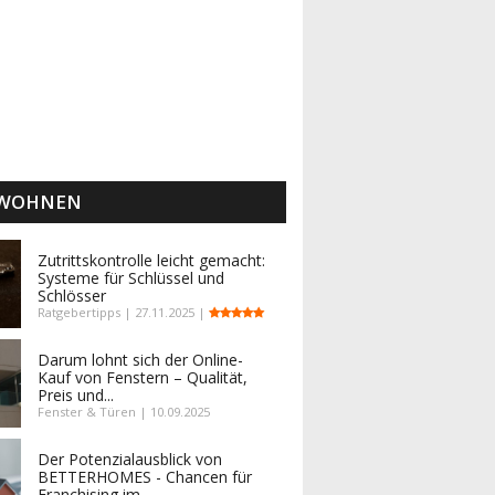
 WOHNEN
Zutrittskontrolle leicht gemacht:
Systeme für Schlüssel und
Schlösser
Ratgebertipps | 27.11.2025 |
Darum lohnt sich der Online-
Kauf von Fenstern – Qualität,
Preis und...
Fenster & Türen | 10.09.2025
Der Potenzialausblick von
BETTERHOMES - Chancen für
Franchising im...