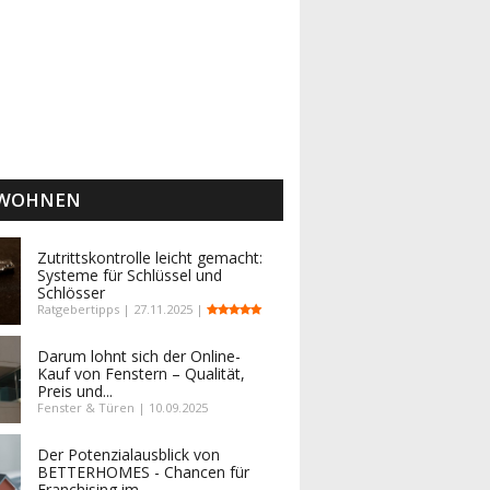
 WOHNEN
Zutrittskontrolle leicht gemacht:
Systeme für Schlüssel und
Schlösser
Ratgebertipps | 27.11.2025 |
Darum lohnt sich der Online-
Kauf von Fenstern – Qualität,
Preis und...
Fenster & Türen | 10.09.2025
Der Potenzialausblick von
BETTERHOMES - Chancen für
Franchising im...