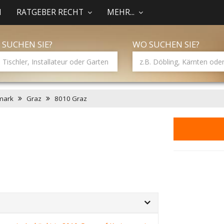
N
RATGEBER RECHT
MEHR...
 SUCHEN SIE?
WO SUCHEN SIE?
mark
Graz
8010 Graz