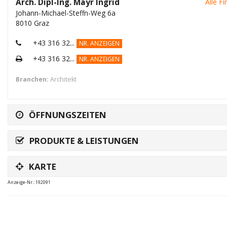
Arch. Dipl-Ing. Mayr Ingrid
Alle F
Johann-Michael-Steffn-Weg 6a
8010 Graz
+43 316 32...
NR. ANZEIGEN
+43 316 32...
NR. ANZEIGEN
Branchen:
Architekt
ÖFFNUNGSZEITEN
PRODUKTE & LEISTUNGEN
KARTE
Anzeige-Nr.: 192091