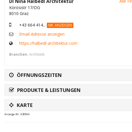
DI Nina Halbedl Architektur
Alle F
Körösistr 17/DG
8010 Graz
+43 664 414...
NR. ANZEIGEN
Email-Adresse anzeigen
https://halbedl-architektur.com
Branchen:
Architekt
ÖFFNUNGSZEITEN
PRODUKTE & LEISTUNGEN
KARTE
Anzeige-Nr.: 930964