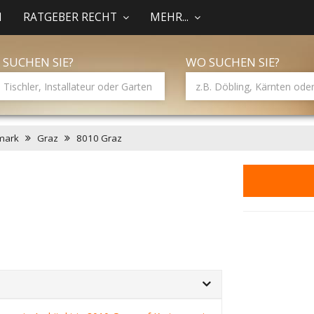
N
RATGEBER RECHT
MEHR...
 SUCHEN SIE?
WO SUCHEN SIE?
mark
Graz
8010 Graz