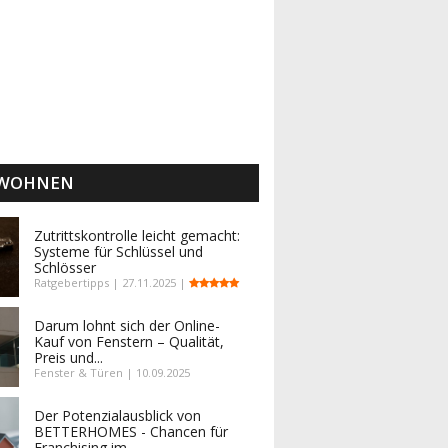
 WOHNEN
Zutrittskontrolle leicht gemacht:
Systeme für Schlüssel und
Schlösser
Ratgebertipps | 27.11.2025 |
Darum lohnt sich der Online-
Kauf von Fenstern – Qualität,
Preis und...
Fenster & Türen | 10.09.2025
Der Potenzialausblick von
BETTERHOMES - Chancen für
Franchising im...