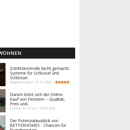
 WOHNEN
Zutrittskontrolle leicht gemacht:
Systeme für Schlüssel und
Schlösser
Ratgebertipps | 27.11.2025 |
Darum lohnt sich der Online-
Kauf von Fenstern – Qualität,
Preis und...
Fenster & Türen | 10.09.2025
Der Potenzialausblick von
BETTERHOMES - Chancen für
Franchising im...