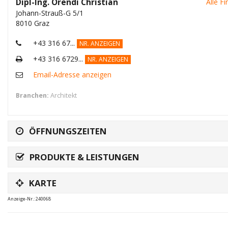
Dipl-Ing. Orendi Christian
Alle F
Johann-Strauß-G 5/1
8010 Graz
+43 316 67...
NR. ANZEIGEN
+43 316 6729...
NR. ANZEIGEN
Email-Adresse anzeigen
Branchen:
Architekt
ÖFFNUNGSZEITEN
PRODUKTE & LEISTUNGEN
KARTE
Anzeige-Nr.: 240068