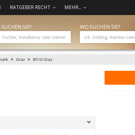
N
RATGEBER RECHT
MEHR...
 SUCHEN SIE?
WO SUCHEN SIE?
mark
Graz
8010 Graz