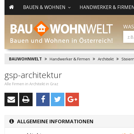
BAUEN & WOHNEN
HANDWERKER & FIRME
WAS
BAUWOHNWELT
Handwerker & Firmen
Architekt
Steier
gsp-architektur
Alle Firmen in Architekt in Graz
ALLGEMEINE INFORMATIONEN