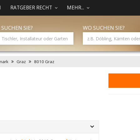
N
RATGEBER RECHT
MEHR...
 SUCHEN SIE?
WO SUCHEN SIE?
mark
Graz
8010 Graz