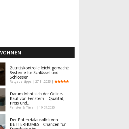
 WOHNEN
Zutrittskontrolle leicht gemacht:
Systeme für Schlüssel und
Schlösser
Ratgebertipps | 27.11.2025 |
Darum lohnt sich der Online-
Kauf von Fenstern – Qualität,
Preis und...
Fenster & Türen | 10.09.2025
Der Potenzialausblick von
BETTERHOMES - Chancen für
Franchising im...