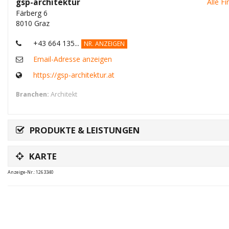
gsp-architektur
Alle F
Färberg 6
8010 Graz
+43 664 135...
NR. ANZEIGEN
Email-Adresse anzeigen
https://gsp-architektur.at
Branchen:
Architekt
PRODUKTE & LEISTUNGEN
KARTE
Anzeige-Nr.: 1263340