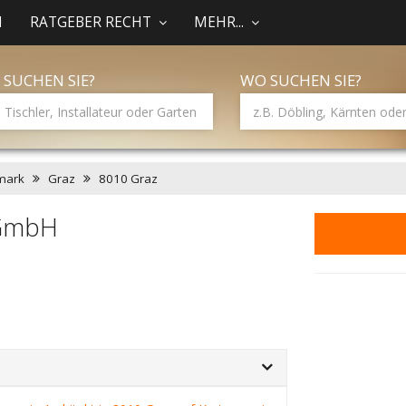
N
RATGEBER RECHT
MEHR...
 SUCHEN SIE?
WO SUCHEN SIE?
mark
Graz
8010 Graz
T GmbH