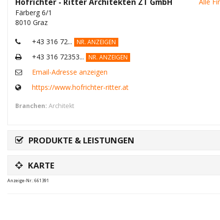
Hofrichter - Ritter Architekten ZT GmbH
Alle F
Färberg 6/1
8010 Graz
+43 316 72...
NR. ANZEIGEN
+43 316 72353...
NR. ANZEIGEN
Email-Adresse anzeigen
https://www.hofrichter-ritter.at
Branchen:
Architekt
PRODUKTE & LEISTUNGEN
KARTE
Anzeige-Nr.: 661391