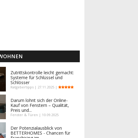
 WOHNEN
Zutrittskontrolle leicht gemacht:
Systeme für Schlüssel und
Schlösser
Ratgebertipps | 27.11.2025 |
Darum lohnt sich der Online-
Kauf von Fenstern – Qualität,
Preis und...
Fenster & Türen | 10.09.2025
Der Potenzialausblick von
BETTERHOMES - Chancen für
Franchising im...