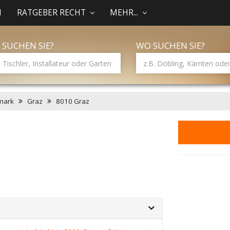
N
RATGEBER RECHT
MEHR...
 SUCHEN SIE?
WO SUCHEN SIE?
mark
Graz
8010 Graz