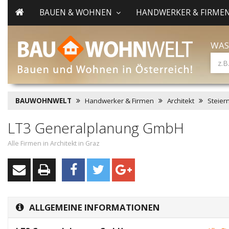
BAUEN & WOHNEN
HANDWERKER & FIRME
WAS
BAUWOHNWELT
Handwerker & Firmen
Architekt
Steier
LT3 Generalplanung GmbH
Alle Firmen in Architekt in Graz
ALLGEMEINE INFORMATIONEN