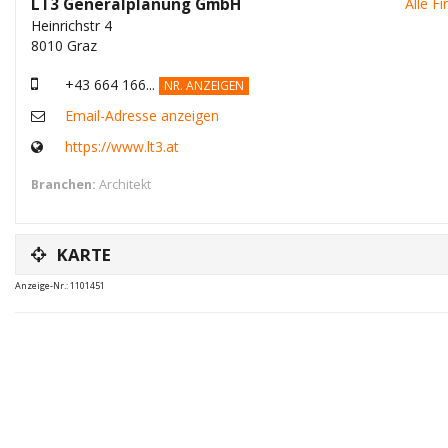
LT3 Generalplanung GmbH
Alle F
Heinrichstr 4
8010 Graz
+43 664 166...
NR. ANZEIGEN
Email-Adresse anzeigen
https://www.lt3.at
Branchen:
Architekt
KARTE
Anzeige-Nr.: 1101451