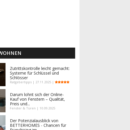
 WOHNEN
Zutrittskontrolle leicht gemacht:
Systeme für Schlüssel und
Schlösser
Ratgebertipps | 27.11.2025 |
Darum lohnt sich der Online-
Kauf von Fenstern – Qualität,
Preis und...
Fenster & Türen | 10.09.2025
Der Potenzialausblick von
BETTERHOMES - Chancen für
Franchising im...