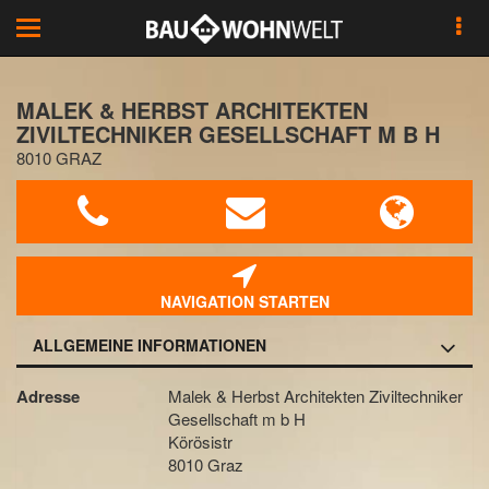
Toggle
navigation
MALEK & HERBST ARCHITEKTEN
ZIVILTECHNIKER GESELLSCHAFT M B H
8010 GRAZ
NAVIGATION STARTEN
ALLGEMEINE INFORMATIONEN
Adresse
Malek & Herbst Architekten Ziviltechniker
Gesellschaft m b H
Körösistr
8010 Graz