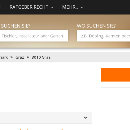
N
RATGEBER RECHT
MEHR...
 SUCHEN SIE?
WO SUCHEN SIE?
mark
Graz
8010 Graz