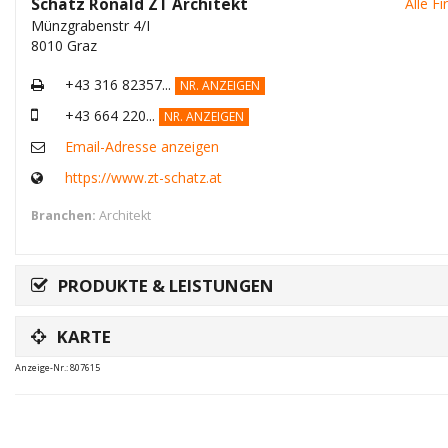
Schatz Ronald ZT Architekt
Alle F
Münzgrabenstr 4/I
8010 Graz
+43 316 82357...
NR. ANZEIGEN
+43 664 220...
NR. ANZEIGEN
Email-Adresse anzeigen
https://www.zt-schatz.at
Branchen:
Architekt
PRODUKTE & LEISTUNGEN
KARTE
Anzeige-Nr.: 807615