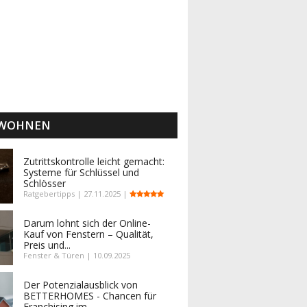
 WOHNEN
Zutrittskontrolle leicht gemacht:
Systeme für Schlüssel und
Schlösser
Ratgebertipps | 27.11.2025 |
Darum lohnt sich der Online-
Kauf von Fenstern – Qualität,
Preis und...
Fenster & Türen | 10.09.2025
Der Potenzialausblick von
BETTERHOMES - Chancen für
Franchising im...