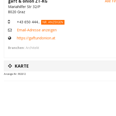
gaft & onion ZT-KG
Alle F
Mariahilfer Str 32/P
8020 Graz
+43 650 444...
NR. ANZEIGEN
Email-Adresse anzeigen
https://gaftundonion.at
Branchen:
Architekt
KARTE
Anzeige-Nr.: 902612