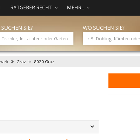
N
RATGEBER RECHT
MEHR...
 SUCHEN SIE?
WO SUCHEN SIE?
mark
Graz
8020 Graz