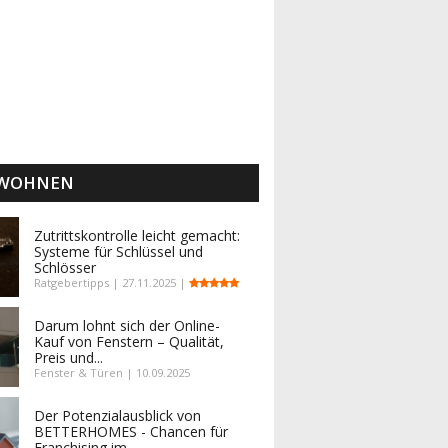
 WOHNEN
Zutrittskontrolle leicht gemacht:
Systeme für Schlüssel und
Schlösser
Ratgebertipps | 27.11.2025 |
Darum lohnt sich der Online-
Kauf von Fenstern – Qualität,
Preis und...
Fenster & Türen | 10.09.2025
Der Potenzialausblick von
BETTERHOMES - Chancen für
Franchising im...