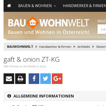
BAUEN & WOHNEN
HANDWERKER & FIRME
WAS
BAUWOHNWELT
Handwerker & Firmen
Architekt
Steier
gaft & onion ZT-KG
Alle Firmen in Architekt in Graz
ALLGEMEINE INFORMATIONEN