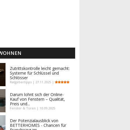
 WOHNEN
Zutrittskontrolle leicht gemacht:
Systeme für Schlüssel und
Schlösser
Ratgebertipps | 27.11.2025 |
Darum lohnt sich der Online-
Kauf von Fenstern – Qualität,
Preis und...
Fenster & Türen | 10.09.2025
Der Potenzialausblick von
BETTERHOMES - Chancen für
Franchising im...