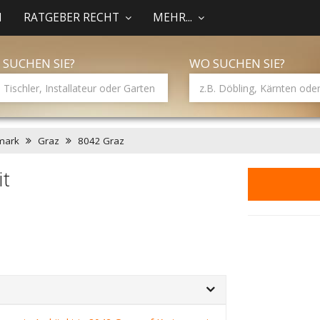
N
RATGEBER RECHT
MEHR...
 SUCHEN SIE?
WO SUCHEN SIE?
mark
Graz
8042 Graz
it