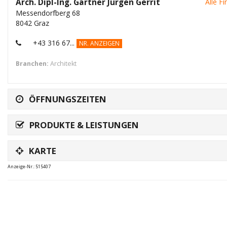
Arch. Dipl-Ing. Gärtner Jürgen Gerrit
Alle F
Messendorfberg 68
8042 Graz
+43 316 67...
NR. ANZEIGEN
Branchen:
Architekt
ÖFFNUNGSZEITEN
PRODUKTE & LEISTUNGEN
KARTE
Anzeige-Nr.: 515407