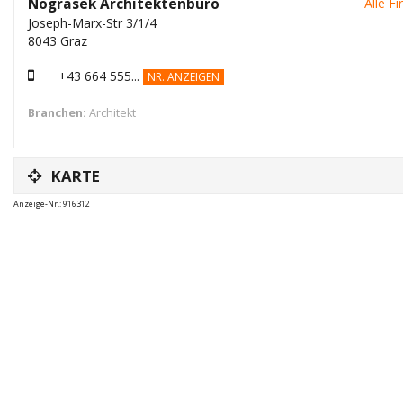
Nograsek Architektenbüro
Alle F
Joseph-Marx-Str 3/1/4
8043 Graz
+43 664 555...
NR. ANZEIGEN
Branchen:
Architekt
KARTE
Anzeige-Nr.: 916312