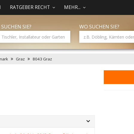
N
RATGEBER RECHT
MEHR...
 SUCHEN SIE?
WO SUCHEN SIE?
mark
Graz
8043 Graz