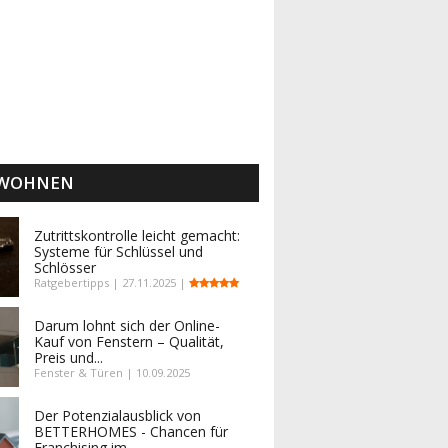
 WOHNEN
Zutrittskontrolle leicht gemacht:
Systeme für Schlüssel und
Schlösser
Ratgebertipps | 27.11.2025 |
Darum lohnt sich der Online-
Kauf von Fenstern – Qualität,
Preis und...
Fenster & Türen | 10.09.2025
Der Potenzialausblick von
BETTERHOMES - Chancen für
Franchising im...