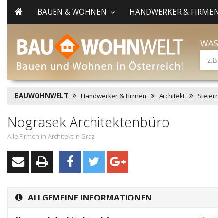
BAUEN & WOHNEN
HANDWERKER & FIRME
WAS
BAUWOHNWELT
Handwerker & Firmen
Architekt
Steier
Nograsek Architektenbüro
Alle Firmen in Architekt in Graz
ALLGEMEINE INFORMATIONEN