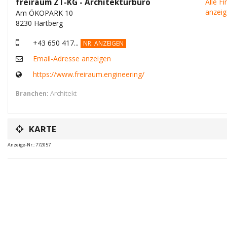
freiraum ZT-KG - Architekturbüro
Alle F
anzei
Am ÖKOPARK 10
8230 Hartberg
+43 650 417...
NR. ANZEIGEN
Email-Adresse anzeigen
https://www.freiraum.engineering/
Branchen:
Architekt
KARTE
Anzeige-Nr.: 772057