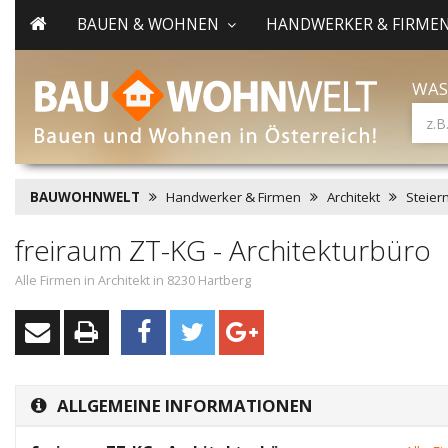
BAUEN & WOHNEN
HANDWERKER & FIRME
WAS
BAUWOHNWELT
Handwerker & Firmen
Architekt
Steier
freiraum ZT-KG - Architekturbüro
Alle Firmen in Architekt in 8230 Hartberg
ALLGEMEINE INFORMATIONEN