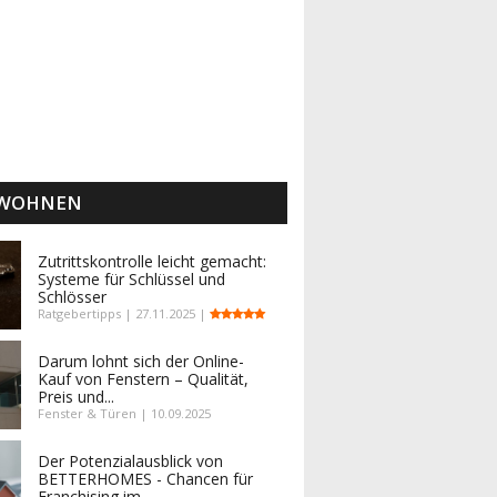
 WOHNEN
Zutrittskontrolle leicht gemacht:
Systeme für Schlüssel und
Schlösser
Ratgebertipps | 27.11.2025 |
Darum lohnt sich der Online-
Kauf von Fenstern – Qualität,
Preis und...
Fenster & Türen | 10.09.2025
Der Potenzialausblick von
BETTERHOMES - Chancen für
Franchising im...