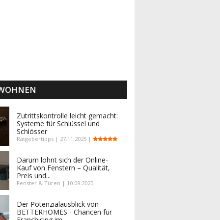
 WOHNEN
Zutrittskontrolle leicht gemacht:
Systeme für Schlüssel und
Schlösser
Ratgebertipps | 27.11.2025 |
Darum lohnt sich der Online-
Kauf von Fenstern – Qualität,
Preis und...
Fenster & Türen | 10.09.2025
Der Potenzialausblick von
BETTERHOMES - Chancen für
Franchising im...