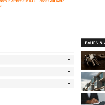
irmen in Architekt in 8430 Leibnitz auf Karte
gen
BAUEN &