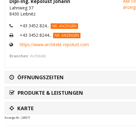
Dipl-Ing. Repolust Johann
Alle F
anzei
Lahnweg 37
8430 Leibnitz
+43 3452 824...
NR. ANZEIGEN
+43 3452 8244...
NR. ANZEIGEN
https://www.architekt-repolust.com
Branchen:
Architekt
ÖFFNUNGSZEITEN
PRODUKTE & LEISTUNGEN
KARTE
Anzeige-Nr.: 240071