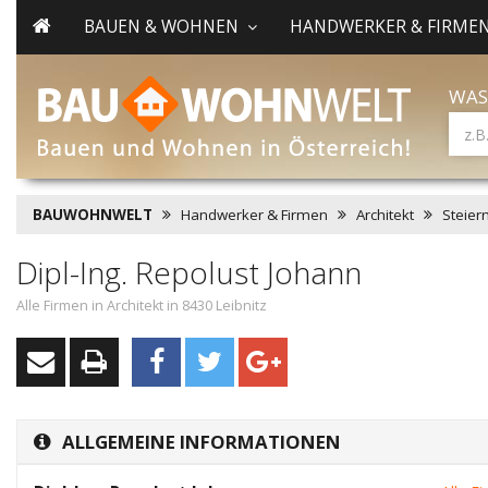
BAUEN & WOHNEN
HANDWERKER & FIRME
WAS
BAUWOHNWELT
Handwerker & Firmen
Architekt
Steier
Dipl-Ing. Repolust Johann
Alle Firmen in Architekt in 8430 Leibnitz
ALLGEMEINE INFORMATIONEN