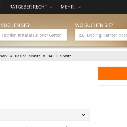
N
RATGEBER RECHT
MEHR...
 SUCHEN SIE?
WO SUCHEN SIE?
mark
Bezirk Leibnitz
8430 Leibnitz