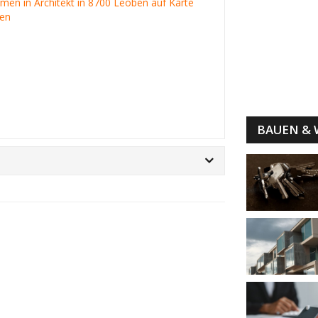
irmen in Architekt in 8700 Leoben auf Karte
gen
BAUEN &