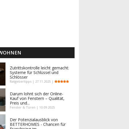
 WOHNEN
Zutrittskontrolle leicht gemacht:
Systeme für Schlüssel und
Schlösser
Ratgebertipps | 27.11.2025 |
Darum lohnt sich der Online-
Kauf von Fenstern – Qualität,
Preis und...
Fenster & Türen | 10.09.2025
Der Potenzialausblick von
BETTERHOMES - Chancen für
Franchising im...