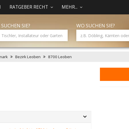
N
RATGEBER RECHT
MEHR...
 SUCHEN SIE?
WO SUCHEN SIE?
mark
Bezirk Leoben
8700 Leoben