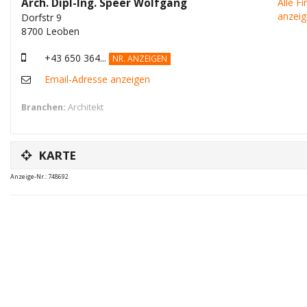
Arch. Dipl-Ing. Speer Wolfgang
Alle F
anzei
Dorfstr 9
8700 Leoben
+43 650 364...
NR. ANZEIGEN
Email-Adresse anzeigen
Branchen:
Architekt
KARTE
Anzeige-Nr.: 748692