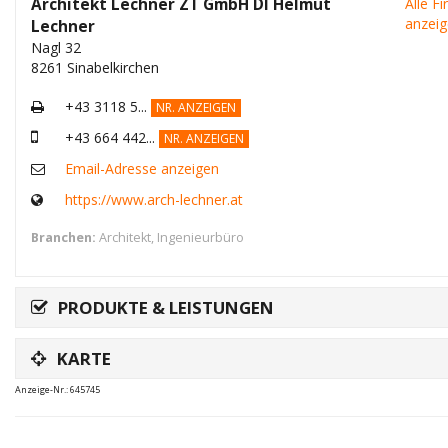
Architekt Lechner ZT GmbH DI Helmut
Alle F
anzei
Lechner
Nagl 32
8261 Sinabelkirchen
+43 3118 5...
NR. ANZEIGEN
+43 664 442...
NR. ANZEIGEN
Email-Adresse anzeigen
https://www.arch-lechner.at
Branchen:
Architekt
,
Ingenieurbüro
PRODUKTE & LEISTUNGEN
KARTE
Anzeige-Nr.: 645745