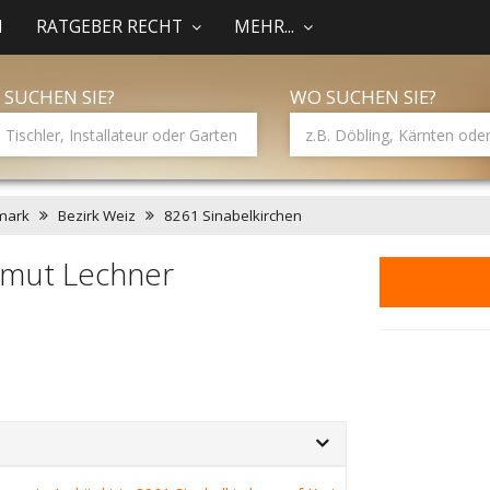
N
RATGEBER RECHT
MEHR...
 SUCHEN SIE?
WO SUCHEN SIE?
mark
Bezirk Weiz
8261 Sinabelkirchen
lmut Lechner