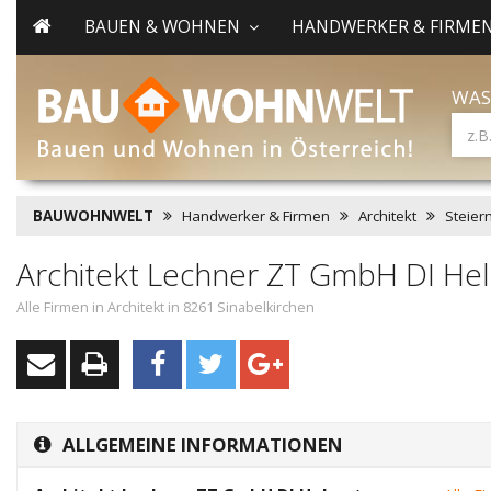
BAUEN & WOHNEN
HANDWERKER & FIRME
WAS
BAUWOHNWELT
Handwerker & Firmen
Architekt
Steier
Architekt Lechner ZT GmbH DI He
Alle Firmen in Architekt in 8261 Sinabelkirchen
ALLGEMEINE INFORMATIONEN