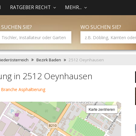
N
RATGEBER RECHT
MEHR...
 SUCHEN SIE?
WO SUCHEN SIE?
iederösterreich
Bezirk Baden
2512 Oeynhausen
rung in 2512 Oeynhausen
 Branche Asphaltierung
Karte zentrieren