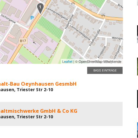
Leaflet
| © OpenStreetMap-Mitwirkende
BASIS EINTRÄGE
halt-Bau Oeynhausen GesmbH
ausen, Triester Str 2-10
altmischwerke GmbH & Co KG
ausen, Triester Str 2-10