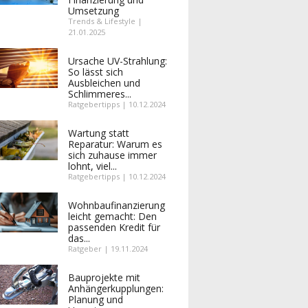
Umsetzung
Trends & Lifestyle |
21.01.2025
Ursache UV-Strahlung:
So lässt sich
Ausbleichen und
Schlimmeres...
Ratgebertipps | 10.12.2024
Wartung statt
Reparatur: Warum es
sich zuhause immer
lohnt, viel...
Ratgebertipps | 10.12.2024
Wohnbaufinanzierung
leicht gemacht: Den
passenden Kredit für
das...
Ratgeber | 19.11.2024
Bauprojekte mit
Anhängerkupplungen:
Planung und