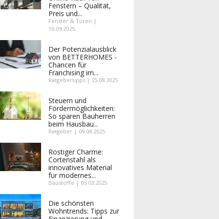
Fenstern – Qualität,
Preis und...
Fenster & Türen |
10.09.2025
Der Potenzialausblick
von BETTERHOMES -
Chancen für
Franchising im...
Ratgebertipps | 25.08.2025
Steuern und
Fördermöglichkeiten:
So sparen Bauherren
beim Hausbau...
Ratgeber | 09.04.2025
Rostiger Charme:
Cortenstahl als
innovatives Material
für modernes...
Baustoffe | 03.03.2025
Die schönsten
Wohntrends: Tipps zur
Finanzierung und