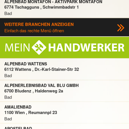
ALPENBAD MONTAFON - AKTIVPARK MONTAFON
6774 Tschagguns , Schwimmbadstr 1
Bad
WEITERE BRANCHEN ANZEIGEN
Einfach das rechte Menü öffnen
ALPENBAD WATTENS
6112 Wattens , Dr.-Karl-Stainer-Str 32
Bad
ALPENERLEBNISBAD VAL BLU GMBH
6700 Bludenz , Haldenweg 2a
Bad
AMALIENBAD
1100 Wien , Reumannpl 23
Bad
APOSTELBAD