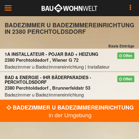
Toggle
navigation
BADEZIMMER U BADEZIMMEREINRICHTUNG
IN 2380 PERCHTOLDSDORF
Basis Einträge
1A INSTALLATEUR - POJAR BAD + HEIZUNG
Offen
2380 Perchtoldsdorf , Wiener G 72
Badezimmer u Badezimmereinrichtung | Installateur
BAD & ENERGIE - IHR BÄDERPARADIES -
Offen
PERCHTOLDSDORF
2380 Perchtoldsdorf , Brunnerfeldstr 53
Badezimmer u Badezimmereinrichtung
BADEZIMMER U BADEZIMMEREINRICHTUNG
in der Umgebung