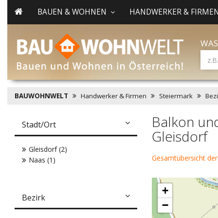
BAUEN & WOHNEN
HANDWERKER & FIRME
WAS
BAUWOHNWELT
Handwerker & Firmen
Steiermark
Bezi
Balkon un
Stadt/Ort
Gleisdorf
Gleisdorf (2)
Gesamtübersicht der
Naas (1)
+
Bezirk
−