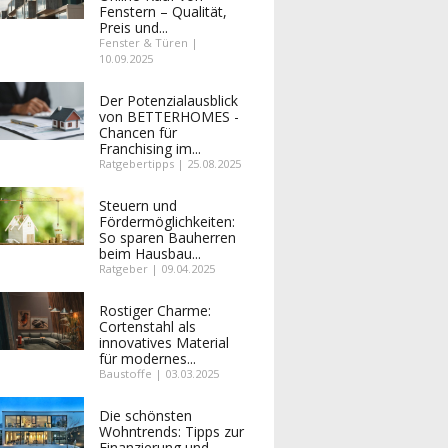
Fenstern – Qualität,
Preis und...
Fenster & Türen |
10.09.2025
Der Potenzialausblick
von BETTERHOMES -
Chancen für
Franchising im...
Ratgebertipps | 25.08.2025
Steuern und
Fördermöglichkeiten:
So sparen Bauherren
beim Hausbau...
Ratgeber | 09.04.2025
Rostiger Charme:
Cortenstahl als
innovatives Material
für modernes...
Baustoffe | 03.03.2025
Die schönsten
Wohntrends: Tipps zur
Finanzierung und