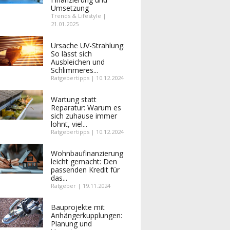
Umsetzung
Trends & Lifestyle |
21.01.2025
Ursache UV-Strahlung:
So lässt sich
Ausbleichen und
Schlimmeres...
Ratgebertipps | 10.12.2024
Wartung statt
Reparatur: Warum es
sich zuhause immer
lohnt, viel...
Ratgebertipps | 10.12.2024
Wohnbaufinanzierung
leicht gemacht: Den
passenden Kredit für
das...
Ratgeber | 19.11.2024
Bauprojekte mit
Anhängerkupplungen:
Planung und