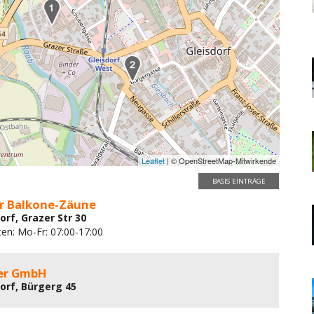
Leaflet
| © OpenStreetMap-Mitwirkende
BASIS EINTRÄGE
r Balkone-Zäune
orf, Grazer Str 30
ten: Mo-Fr: 07:00-17:00
er GmbH
dorf, Bürgerg 45