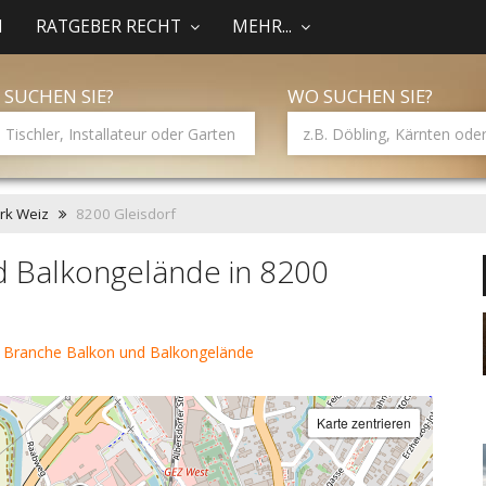
N
RATGEBER RECHT
MEHR...
 SUCHEN SIE?
WO SUCHEN SIE?
rk Weiz
8200 Gleisdorf
d Balkongelände in 8200
 Branche Balkon und Balkongelände
Karte zentrieren