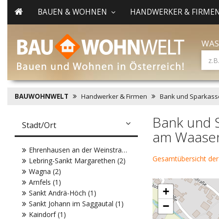
BAUEN & WOHNEN
HANDWERKER & FIRME
WAS
BAUWOHNWELT
Handwerker & Firmen
Bank und Sparkass
Bank und S
Stadt/Ort
am Waase
Ehrenhausen an der Weinstraße (2)
Gesamtübersicht der
Lebring-Sankt Margarethen (2)
Wagna (2)
Arnfels (1)
+
Sankt Andrä-Höch (1)
Sankt Johann im Saggautal (1)
−
Kaindorf (1)