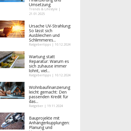
Umsetzung
Trends & Lifestyle |
21.01.2025
Ursache UV-Strahlung:
So lässt sich
Ausbleichen und
Schlimmeres...
Ratgebertipps | 10.12.2024
Wartung statt
Reparatur: Warum es
sich zuhause immer
lohnt, viel...
Ratgebertipps | 10.12.2024
Wohnbaufinanzierung
leicht gemacht: Den
passenden Kredit für
das...
Ratgeber | 19.11.2024
Bauprojekte mit
Anhängerkupplungen:
Planung und