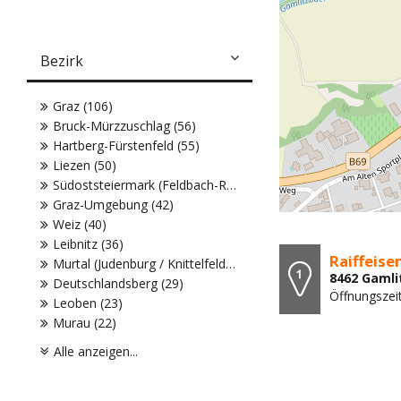
Bezirk
Graz (106)
Bruck-Mürzzuschlag (56)
Hartberg-Fürstenfeld (55)
Liezen (50)
Südoststeiermark (Feldbach-Radkersburg) (45)
Graz-Umgebung (42)
Weiz (40)
Leibnitz (36)
Raiffeis
Murtal (Judenburg / Knittelfeld) (32)
8462 Gamli
Deutschlandsberg (29)
Öffnungszei
Leoben (23)
Murau (22)
Alle anzeigen...