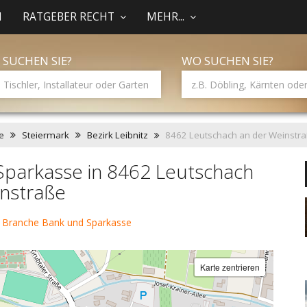
N
RATGEBER RECHT
MEHR...
 SUCHEN SIE?
WO SUCHEN SIE?
e
Steiermark
Bezirk Leibnitz
8462 Leutschach an der Weinstr
Sparkasse in 8462 Leutschach
instraße
 Branche Bank und Sparkasse
Karte zentrieren