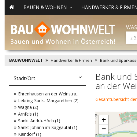
BAUEN & WOHNEN
HANDWERKER & FIRME
WAS
BAUWOHNWELT
Handwerker & Firmen
Bank und Sparkass
Bank und 
Stadt/Ort
an der We
Ehrenhausen an der Weinstraße (2)
Gesamtübersicht der
Lebring-Sankt Margarethen (2)
Wagna (2)
Arnfels (1)
+
Sankt Andrä-Höch (1)
Sankt Johann im Saggautal (1)
−
Kaindorf (1)