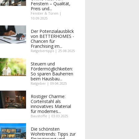
Fenstern – Qualität,
Preis und...
Fenster & Türen |
10.09.2025
Der Potenzialausblick
von BETTERHOMES -
Chancen für
Franchising im...
Ratgebertipps | 25.08.2025
Steuern und
Fördermöglichkeiten:
So sparen Bauherren
beim Hausbau...
Ratgeber | 09.04.2025
Rostiger Charme:
Cortenstahl als
innovatives Material
für modernes...
Baustoffe | 03.03.2025
Die schönsten
Wohntrends: Tipps zur
Finanzierung und