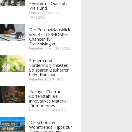
Fenstern – Qualität,
Preis und...
Fenster & Türen |
10.09.2025
Der Potenzialausblick
von BETTERHOMES -
Chancen für
Franchising im...
Ratgebertipps | 25.08.2025
Steuern und
Fördermöglichkeiten:
So sparen Bauherren
beim Hausbau...
Ratgeber | 09.04.2025
Rostiger Charme:
Cortenstahl als
innovatives Material
für modernes...
Baustoffe | 03.03.2025
Die schönsten
Wohntrends: Tipps zur
Finanzierung und