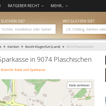
N
RATGEBER RECHT
MEHR...
 SUCHEN SIE?
WO SUCHEN SIE?
e
Kärnten
Bezirk Klagenfurt (Land)
9074 Plaschischen
parkasse in 9074 Plaschischen
 Branche Bank und Sparkasse
Karte zentrieren