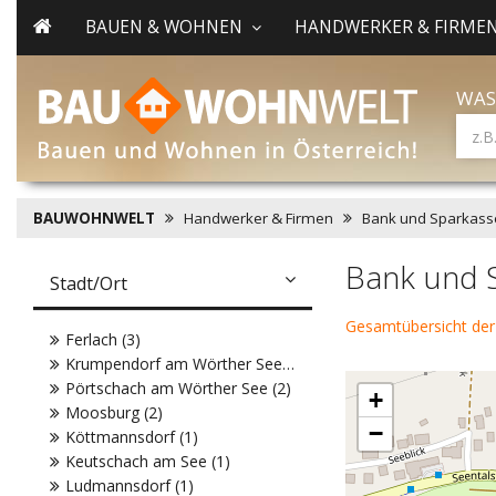
BAUEN & WOHNEN
HANDWERKER & FIRME
WAS
BAUWOHNWELT
Handwerker & Firmen
Bank und Sparkass
Bank und S
Stadt/Ort
Gesamtübersicht der
Ferlach (3)
Krumpendorf am Wörther See (2)
Pörtschach am Wörther See (2)
+
Moosburg (2)
−
Köttmannsdorf (1)
Keutschach am See (1)
Ludmannsdorf (1)