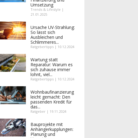
Umsetzung
Trends & Lifestyle |
21.01.2025
Ursache UV-Strahlung:
So lässt sich
Ausbleichen und
Schlimmeres...
Ratgebertipps | 10.12.2024
Wartung statt
Reparatur: Warum es
sich zuhause immer
lohnt, viel...
Ratgebertipps | 10.12.2024
Wohnbaufinanzierung
leicht gemacht: Den
passenden Kredit für
das...
Ratgeber | 19.11.2024
Bauprojekte mit
Anhängerkupplungen:
Planung und