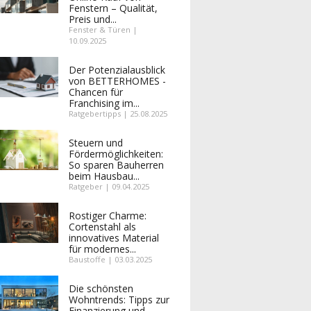
Fenstern – Qualität,
Preis und...
Fenster & Türen |
10.09.2025
Der Potenzialausblick
von BETTERHOMES -
Chancen für
Franchising im...
Ratgebertipps | 25.08.2025
Steuern und
Fördermöglichkeiten:
So sparen Bauherren
beim Hausbau...
Ratgeber | 09.04.2025
Rostiger Charme:
Cortenstahl als
innovatives Material
für modernes...
Baustoffe | 03.03.2025
Die schönsten
Wohntrends: Tipps zur
Finanzierung und