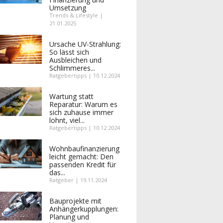
Umsetzung
Trends & Lifestyle |
21.01.2025
Ursache UV-Strahlung:
So lässt sich
Ausbleichen und
Schlimmeres...
Ratgebertipps | 10.12.2024
Wartung statt
Reparatur: Warum es
sich zuhause immer
lohnt, viel...
Ratgebertipps | 10.12.2024
Wohnbaufinanzierung
leicht gemacht: Den
passenden Kredit für
das...
Ratgeber | 19.11.2024
Bauprojekte mit
Anhängerkupplungen:
Planung und