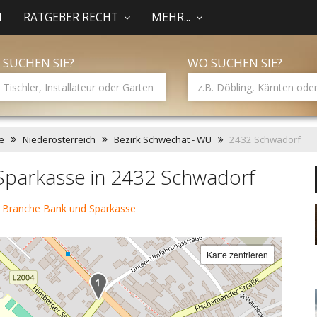
N
RATGEBER RECHT
MEHR...
 SUCHEN SIE?
WO SUCHEN SIE?
e
Niederösterreich
Bezirk Schwechat - WU
2432 Schwadorf
Sparkasse in 2432 Schwadorf
 Branche Bank und Sparkasse
Karte zentrieren